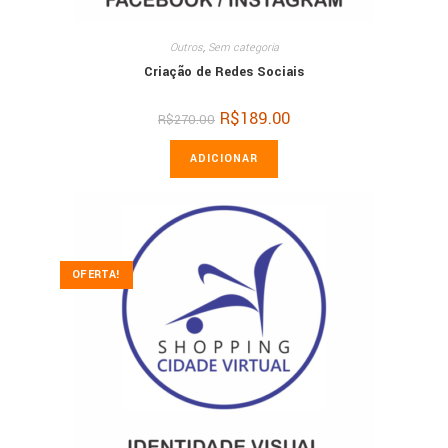
Outros
,
Sem categoria
Criação de Redes Sociais
O
R$
189.00
O
R$
270.00
preço
preço
original
atual
era:
é:
ADICIONAR
R$270.00.
R$189.00.
OFERTA!