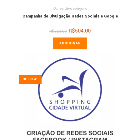
Outros
,
Sem categoria
Campanha de Divulgação Redes Sociais e Google
O
R$
504.00
O
R$
720.00
preço
preço
original
atual
era:
é:
ADICIONAR
R$720.00.
R$504.00.
OFERTA!