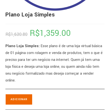
Plano Loja Simples
R$
1,359.00
O
O
R$
1,630.80
preço
preço
original
atual
era:
é:
R$1,630.80.
R$1,359.00.
Plano Loja Simples:
Esse plano é de uma loja virtual básica
de 01 página com rolagem e venda de produtos, tem o que é
preciso para ter um negócio na internet. Quem já tem uma
loja física e deseja uma loja online, ou quem ainda não tem
seu negócio formalizado mas deseja começar a vender
online.
ADICIONAR