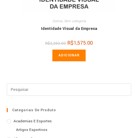
Outros
,
Sem categoria
Identidade Visual da Empresa
O
R$
1,575.00
O
R$
2,250.00
preço
preço
original
atual
era:
é:
ADICIONAR
R$2,250.00.
R$1,575.00.
Categorias De Produto
Academias E Esportes
Artigos Esportivos