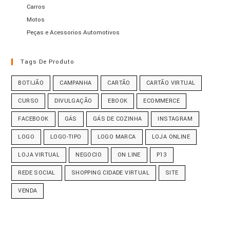
Carros
Motos
Peças e Acessorios Automotivos
Tags De Produto
BOTIJÃO
CAMPANHA
CARTÃO
CARTÃO VIRTUAL
CURSO
DIVULGAÇÃO
EBOOK
ECOMMERCE
FACEBOOK
GÁS
GÁS DE COZINHA
INSTAGRAM
LOGO
LOGO-TIPO
LOGO MARCA
LOJA ONLINE
LOJA VIRTUAL
NEGOCIO
ON LINE
P13
REDE SOCIAL
SHOPPING CIDADE VIRTUAL
SITE
VENDA