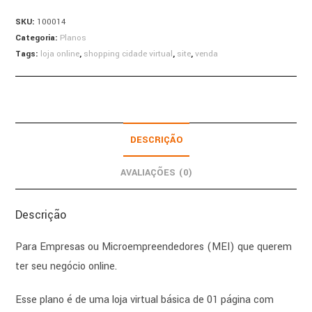
SKU:
100014
Categoria:
Planos
Tags:
loja online
,
shopping cidade virtual
,
site
,
venda
DESCRIÇÃO
AVALIAÇÕES (0)
Descrição
Para Empresas ou Microempreendedores (MEI) que querem
ter seu negócio online.
Esse plano é de uma loja virtual básica de 01 página com