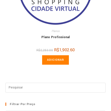
Planos
Plano Profissional
O
R$
1,902.60
O
R$
2,283.00
preço
preço
original
atual
era:
é:
ADICIONAR
R$2,283.00.
R$1,902.60.
Filtrar Por Preço