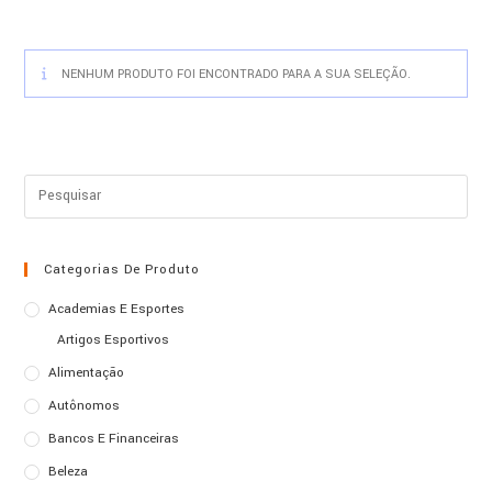
NENHUM PRODUTO FOI ENCONTRADO PARA A SUA SELEÇÃO.
Pre
a
tecl
“Es
Categorias De Produto
par
Academias E Esportes
fec
Artigos Esportivos
o
Alimentação
pain
Autônomos
de
pes
Bancos E Financeiras
Beleza