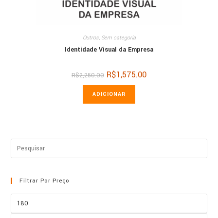
Outros
,
Sem categoria
Identidade Visual da Empresa
O
R$
1,575.00
O
R$
2,250.00
preço
preço
original
atual
era:
é:
ADICIONAR
R$2,250.00.
R$1,575.00.
Filtrar Por Preço
Preço
mínimo