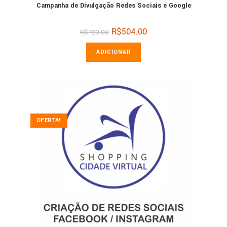
Campanha de Divulgação Redes Sociais e Google
O
R$
504.00
O
R$
720.00
preço
preço
original
atual
era:
é:
ADICIONAR
R$720.00.
R$504.00.
OFERTA!