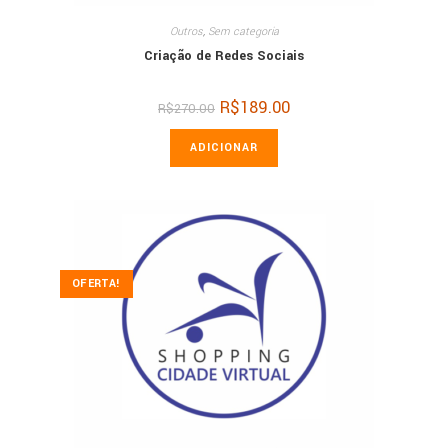
Outros
,
Sem categoria
Criação de Redes Sociais
O
R$
189.00
O
R$
270.00
preço
preço
original
atual
era:
é:
ADICIONAR
R$270.00.
R$189.00.
OFERTA!