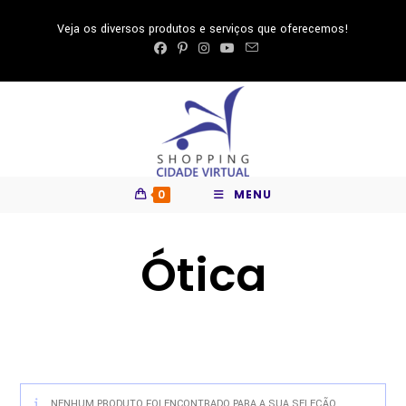
Ir
Veja os diversos produtos e serviços que oferecemos!
para
o
conteúdo
0
MENU
Ótica
NENHUM PRODUTO FOI ENCONTRADO PARA A SUA SELEÇÃO.