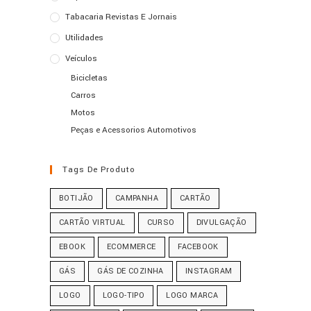
Tabacaria Revistas E Jornais
Utilidades
Veículos
Bicicletas
Carros
Motos
Peças e Acessorios Automotivos
Tags De Produto
BOTIJÃO
CAMPANHA
CARTÃO
CARTÃO VIRTUAL
CURSO
DIVULGAÇÃO
EBOOK
ECOMMERCE
FACEBOOK
GÁS
GÁS DE COZINHA
INSTAGRAM
LOGO
LOGO-TIPO
LOGO MARCA