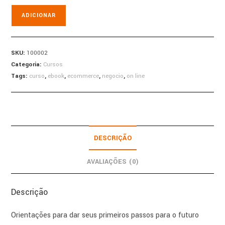
E-
ADICIONAR
book
primeiros
passos
SKU:
100002
para
Categoria:
Cursos
meu
Tags:
curso
,
ebook
,
ecommerce
,
negocio
,
on line
negocio
online
quantidade
DESCRIÇÃO
AVALIAÇÕES (0)
Descrição
Orientações para dar seus primeiros passos para o futuro