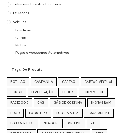
Tabacaria Revistas E Jornais
Utilidades
Veículos
Bicicletas
Carros
Motos
Peças e Acessorios Automotivos
Tags De Produto
BOTIJÃO
CAMPANHA
CARTÃO
CARTÃO VIRTUAL
CURSO
DIVULGAÇÃO
EBOOK
ECOMMERCE
FACEBOOK
GÁS
GÁS DE COZINHA
INSTAGRAM
LOGO
LOGO-TIPO
LOGO MARCA
LOJA ONLINE
LOJA VIRTUAL
NEGOCIO
ON LINE
P13