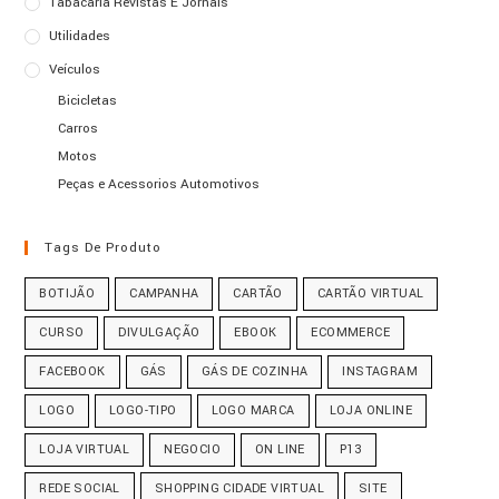
Tabacaria Revistas E Jornais
Utilidades
Veículos
Bicicletas
Carros
Motos
Peças e Acessorios Automotivos
Tags De Produto
BOTIJÃO
CAMPANHA
CARTÃO
CARTÃO VIRTUAL
CURSO
DIVULGAÇÃO
EBOOK
ECOMMERCE
FACEBOOK
GÁS
GÁS DE COZINHA
INSTAGRAM
LOGO
LOGO-TIPO
LOGO MARCA
LOJA ONLINE
LOJA VIRTUAL
NEGOCIO
ON LINE
P13
REDE SOCIAL
SHOPPING CIDADE VIRTUAL
SITE