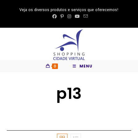
Ir
Veja os diversos produtos e serviços que oferecemos!
para
o
conteúdo
0
MENU
p13